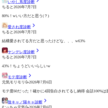
いやし系度診断
ちると
2026年7月7日
80%！wいい方だと思う(？)
愛され度診断
ちると
2026年7月7日
結構愛されてる方だと思ったけどな、、、w63%
ヤンデレ度診断
ちると
2026年7月7日
43%！ちょうどいいらしいw
モテ度診断
元気モリモリ🥳
2026年7月6日
モテ度60だった！確かに4回告白されてるし納得 会話100%は
陰キャ／陽キャ診断
むっちゃ元気🥳
2026年7月6日