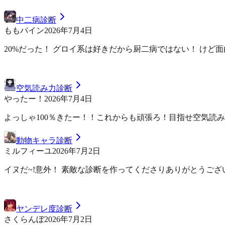
中二病診断
ももパイン
2026年7月4日
20%だった！ グロイ系は好きだから厨二病ではない！ けど
空気読み力診断
やったー！
2026年7月4日
よっしゃ100％きたー！！これからも頑張ろ！目指せ空気読
動物キャラ診断
ミルフィーユ
2026年7月2日
イヌだ~!意外！ 素敵な診断を作ってくださりありがとうござい
ヤンデレ度診断
さくらんぼ
2026年7月2日