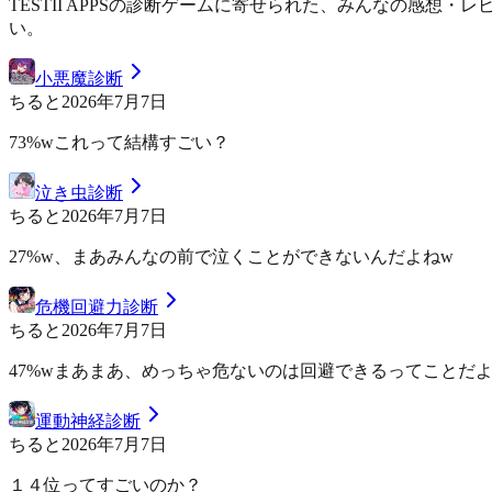
TESTII APPSの診断ゲームに寄せられた、みんなの感
い。
小悪魔診断
ちると
2026年7月7日
73%wこれって結構すごい？
泣き虫診断
ちると
2026年7月7日
27%w、まあみんなの前で泣くことができないんだよねw
危機回避力診断
ちると
2026年7月7日
47%wまあまあ、めっちゃ危ないのは回避できるってことだ
運動神経診断
ちると
2026年7月7日
１４位ってすごいのか？