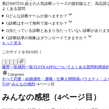
累計800万DL超えの人気診断シリーズの復刻版など、高品
よくある質問
Q
どんな診断ゲームが遊べますか？
Q
診断はすべて無料で遊べますか？
Q
当たっている診断とあまり当たっていない診断がありま
Q
診断結果の画像はダウンロードできますか？
もっと見る
このサイトをSHARE！
履歴一覧
感想一覧
TESTII APPSについて
よくある質問
利用規
Categories
すべて
恋愛・結婚
適性・適職・仕事
人間関係
バラエティ・ユ
TOP
>
みんなの感想
>
4ページ目
みんなの感想（
4
ページ目）