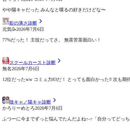
やや陽キャだった みんなと喋るの好きだけどな〜
影の薄さ診断
元気🥳
2026年7月6日
77%だった！ 主役だってさ。 無茶苦茶面白い！
スクールカースト診断
無名
2026年7月6日
12位だったww コミュ力83だ！ とっても面白かった‼️ 次も
陰キャ／陽キャ診断
かろりーめとろ
2026年7月6日
ふつーに今までずっと悩んで