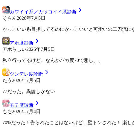
カワイイ系／カッコイイ系診断
そらん
2026年7月5日
かっこいい系目指してるのにかっこいいと可愛いの二刀流にな
アホ度診断
アホらしい
2026年7月5日
私立行ってるけど、なんかバカ度70で悲し、、
ツンデレ度診断
たう
2026年7月5日
77だった。異論しかない
モテ度診断
もも
2026年7月4日
70%だった！告られたことはないけど、壁ドンされた！ 楽し