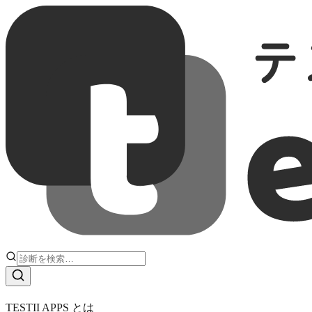
履歴一覧
すべて
恋愛・結婚
適性・適職・仕事
人間関係
バラエティ・ユ
TESTII APPS とは