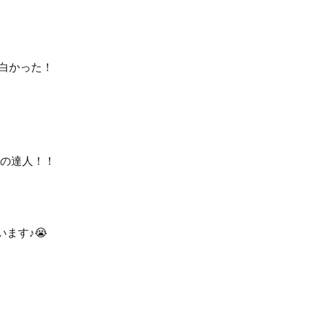
面白かった！
みの達人！！
ます♪😭