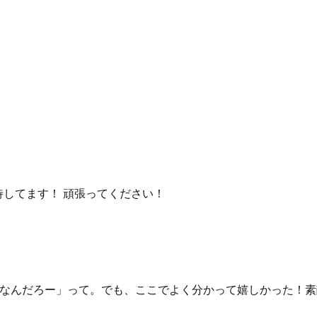
期待してます！ 頑張ってください！
たんだよね‏߹-߹「自分ってどっちなんだろー」って。でも、ここでよく分かって嬉し