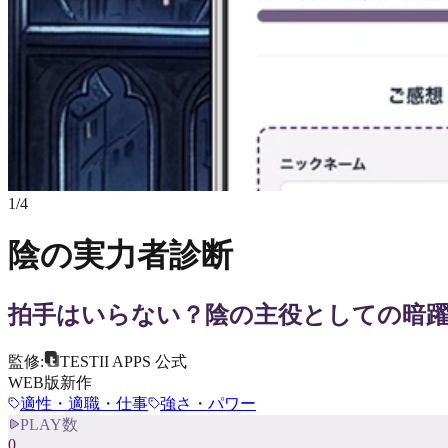
1
/
4
陰の実力者診断
拍手はいらない？陰の主役としての暗
監修:
TESTII APPS 公式
WEB版新作
適性・適職・仕事
強さ・パワー
PLAY数
0