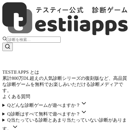
履歴一覧
すべて
恋愛・結婚
適性・適職・仕事
人間関係
バラエティ・ユ
ーモア
強さ・パワー
パーティー向け
カップル向け
こっそりや
りたい
TESTII APPS とは
累計800万DL超えの人気診断シリーズの復刻版など、高品質
な診断ゲームを無料でお楽しみいただける診断メディアで
す。
よくある質問
Q
どんな診断ゲームが遊べますか？
Q
診断はすべて無料で遊べますか？
Q
当たっている診断とあまり当たっていない診断がありま
す。