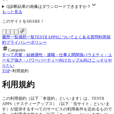
Q
診断結果の画像はダウンロードできますか？
もっと見る
このサイトをSHARE！
履歴一覧
感想一覧
TESTII APPSについて
よくある質問
利用規
約
プライバシーポリシー
Categories
すべて
恋愛・結婚
適性・適職・仕事
人間関係
バラエティ・ユ
ーモア
強さ・パワー
パーティー向け
カップル向け
こっそりや
りたい
TOP
>
利用規約
利用規約
この利用規約（以下「本規約」といいます）は、TESTII
APPS（テスティーアップス）（以下「当サイト」といいま
す）が提供するすべてのサービスの利用条件を定めるもので