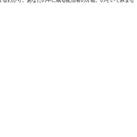
まるわかり。あなたの中に眠る配信者の才能、のぞいてみませ