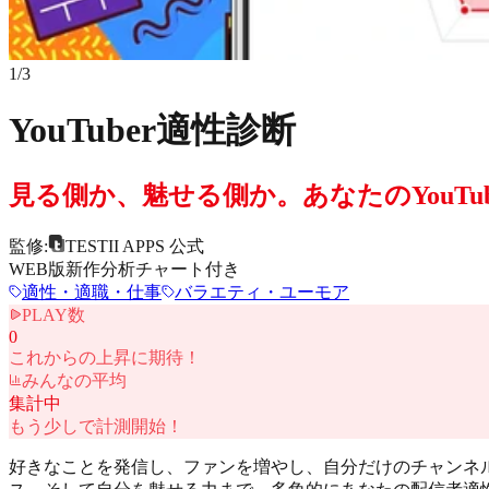
1
/
3
YouTuber適性診断
見る側か、魅せる側か。あなたのYouTu
監修:
TESTII APPS 公式
WEB版新作
分析チャート付き
適性・適職・仕事
バラエティ・ユーモア
PLAY数
0
これからの上昇に期待！
みんなの平均
集計中
もう少しで計測開始！
好きなことを発信し、ファンを増やし、自分だけのチャンネル