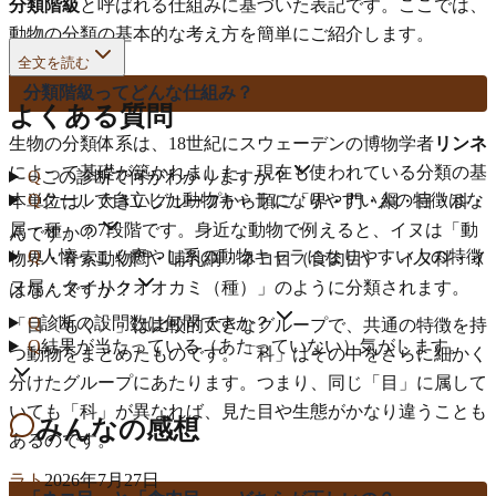
分類階級
と呼ばれる仕組みに基づいた表記です。ここでは、
動物の分類の基本的な考え方を簡単にご紹介します。
全文を読む
分類階級ってどんな仕組み？
よくある質問
生物の分類体系は、18世紀にスウェーデンの博物学者
リンネ
によって基礎が築かれました。現在も使われている分類の基
Q
この診断で何がわかりますか？
Q
クールで自立した動物キャラになりやすい人の特徴はな
本単位は、大きいグループから順に「界・門・綱・目・科・
属・種」の7段階です。身近な動物で例えると、イヌは「動
んですか？
Q
人懐っこく癒やし系の動物キャラになりやすい人の特徴
物界・脊索動物門・哺乳綱・ネコ目（食肉目）・イヌ科・イ
ヌ属・タイリクオオカミ（種）」のように分類されます。
はなんですか？
Q
診断の設問数は何問ですか？
「目〔もく〕」は比較的大きなグループで、共通の特徴を持
Q
結果が当たっている（あたっていない）気がします。
つ動物をまとめたものです。「科」はその中をさらに細かく
分けたグループにあたります。つまり、同じ「目」に属して
いても「科」が異なれば、見た目や生態がかなり違うことも
みんなの感想
あるのです。
ラト
2026年7月27日