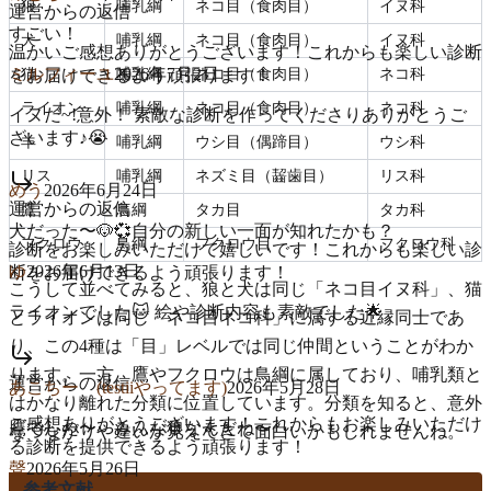
狼
哺乳綱
ネコ目（食肉目）
イヌ科
運営からの返信
すごい！
犬
哺乳綱
ネコ目（食肉目）
イヌ科
温かいご感想ありがとうございます！これからも楽しい診断
ミルフィーユ
2026年7月2日
をお届けできるよう頑張ります！
猫
哺乳綱
ネコ目（食肉目）
ネコ科
ライオン
哺乳綱
ネコ目（食肉目）
ネコ科
イヌだ~!意外！ 素敵な診断を作ってくださりありがとうご
ざいます♪😭
羊
哺乳綱
ウシ目（偶蹄目）
ウシ科
リス
哺乳綱
ネズミ目（齧歯目）
リス科
めう
2026年6月24日
運営からの返信
鷹
鳥綱
タカ目
タカ科
犬だった〜🐶💞自分の新しい一面が知れたかも？
フクロウ
鳥綱
フクロウ目
フクロウ科
診断をお楽しみいただけて嬉しいです！これからも楽しい診
ゆ
2026年6月13日
断をお届けできるよう頑張ります！
こうして並べてみると、狼と犬は同じ「ネコ目イヌ科」、猫
ライオンでした🐱 絵や診断内容も素敵でした🌟
とライオンは同じ「ネコ目ネコ科」に属する近縁同士であ
り、この4種は「目」レベルでは同じ仲間ということがわか
ります。一方、鷹やフクロウは鳥綱に属しており、哺乳類と
運営からの返信
あこちー (testiiやってます)
2026年5月28日
はかなり離れた分類に位置しています。分類を知ると、意外
ご感想ありがとうございます！これからもお楽しみいただけ
鷹でした〜 みんな狼なんだね〜
なつながりや違いが見えてきて面白いかもしれませんね。
る診断を提供できるよう頑張ります！
聲
2026年5月26日
参考文献