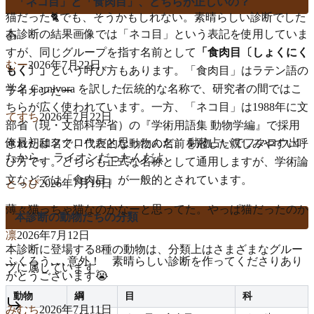
「ネコ目」と「食肉目」、どちらが正しいの？
猫だった🐈でも、そうかもしれない。素晴らしい診断でした
本診断の結果画像では「ネコ目」という表記を使用していま
👍
すが、同じグループを指す名前として
「食肉目〔しょくにく
むー
2026年7月22日
もく〕」
という呼び方もあります。「食肉目」はラテン語の
学名 Carnivora を訳した伝統的な名称で、研究者の間ではこ
ライオンだー
ちらが広く使われています。一方、「ネコ目」は1988年に文
てすち
2026年7月22日
部省（現・文部科学省）の『学術用語集 動物学編』で採用
俺最初はフクロウだと思ったんだ。 動物占いでフクロウ出
された和名で、代表的な動物の名前を冠した親しみやすい呼
たから。 ライオンだったんだよ
び方です。どちらも正式な名称として通用しますが、学術論
文などでは「食肉目」が一般的とされています。
とっぴ
2026年7月19日
薄々猫っちゃ猫なのかなーと思ってた。やっぱ猫だったのか
本診断の動物たちの分類
凛
2026年7月12日
本診断に登場する8種の動物は、分類上はさまざまなグルー
ふくろう､､､意外！ 素晴らしい診断を作ってくださりあり
プに属しています。
がとうございます😭
動物
綱
目
科
みむち
2026年7月11日