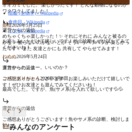
オオカミでした。 楽しかったです！ どんな動物になるのか
ワクワクしてました！
階級 (生物学) - Wikipedia
食肉目 - Wikipedia
姫様
2026年5月25日
運営からの返信
イヌ科 - Wikipedia
めちゃくちゃ楽しかった！✨️ それにそれに みんなと被るの
お楽しみいただけて嬉しいです！他の診断もぜひ試してみて
かな？ 被らないのかな？ とか そういうハラハラが 楽しかっ
くださいね！
たです！ また 友達とかにも 共有して やらせてみます！
ねぬぬ
2026年5月24日
タカやった。まー。いいのか？
運営からの返信
コバンザメちゃん
2026年5月8日
ご感想ありがとうございます！お楽しみいただけて嬉しいで
す！ぜひお友達とも遊んでみてくださいね！
最高でした。ですが、魚(サメ系)を入れて欲しいです💦💦
運営からの返信
ご感想ありがとうございます！魚やサメ系の診断、検討しま
すね！
みんなのアンケート