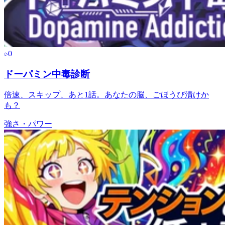
0
ドーパミン中毒診断
倍速、スキップ、あと1話。あなたの脳、ごほうび漬けか
も？
強さ・パワー