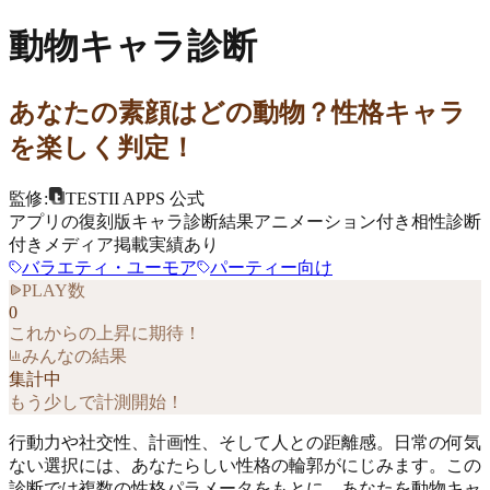
動物キャラ診断
あなたの素顔はどの動物？性格キャラ
を楽しく判定！
監修:
TESTII APPS 公式
アプリの復刻版
キャラ診断
結果アニメーション付き
相性診断
付き
メディア掲載実績あり
バラエティ・ユーモア
パーティー向け
PLAY数
0
これからの上昇に期待！
みんなの結果
集計中
もう少しで計測開始！
行動力や社交性、計画性、そして人との距離感。日常の何気
ない選択には、あなたらしい性格の輪郭がにじみます。この
診断では複数の性格パラメータをもとに、あなたを動物キャ