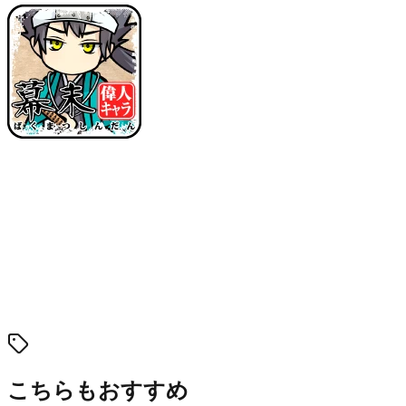
幕末偉人キャラ診断
あなたに宿るのはどの幕末偉人の魂？今
すぐ診断！
バラエティ・ユーモア
パーティー向け
幕末という激動の時代には、西郷隆盛や坂本龍馬、吉田松陰
など、個性豊かな偉人たちが名を刻みました。思想も立場も
異なる志士たちは、それぞれの信念と才覚で歴史の大きな流
れをつくり出しました。あなたの思考グセや判断の傾向、行
動パターンから、幕末の動乱に生きていたとしたらどの偉人
に近い人物だったかを診断します。8人の偉人の中から、あ
なたにぴったりのキャラクターと出会ってみてください。
こちらもおすすめ