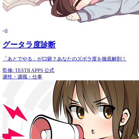
0
グータラ度診断
「あとでやる」が口癖？あなたのズボラ度を徹底解剖！
監修:
TESTII APPS 公式
適性・適職・仕事