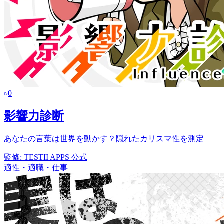
0
影響力診断
あなたの言葉は世界を動かす？隠れたカリスマ性を測定
監修:
TESTII APPS 公式
適性・適職・仕事