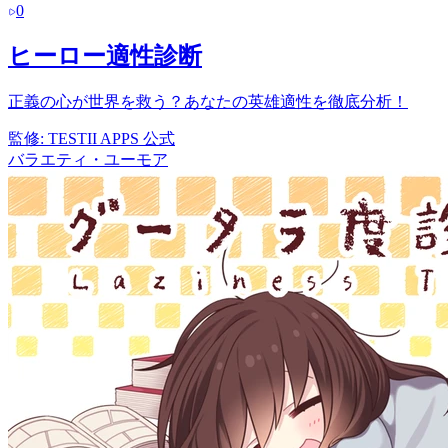
0
ヒーロー適性診断
正義の心が世界を救う？あなたの英雄適性を徹底分析！
監修:
TESTII APPS 公式
バラエティ・ユーモア