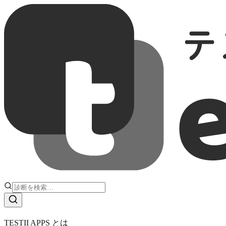
履歴一覧
すべて
恋愛・結婚
適性・適職・仕事
人間関係
バラエティ・ユ
TESTII APPS とは