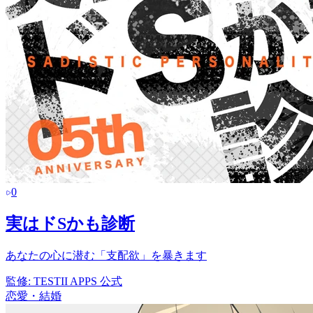
0
実はドSかも診断
あなたの心に潜む「支配欲」を暴きます
監修:
TESTII APPS 公式
恋愛・結婚