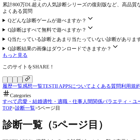
累計800万DL超えの人気診断シリーズの復刻版など、高品
よくある質問
Q
どんな診断ゲームが遊べますか？
Q
診断はすべて無料で遊べますか？
Q
当たっている診断とあまり当たっていない診断がありま
Q
診断結果の画像はダウンロードできますか？
もっと見る
このサイトをSHARE！
履歴一覧
感想一覧
TESTII APPSについて
よくある質問
利用規
Categories
すべて
恋愛・結婚
適性・適職・仕事
人間関係
バラエティ・ユ
TOP
>
診断一覧
>
5ページ目
診断一覧（
5
ページ目）